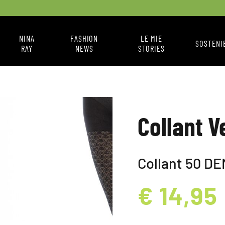
NINA
FASHION
LE MIE
SOSTENI
RAY
NEWS
STORIES
CHI SONO
FASHION NEWS
IL MIO STILE
COME MI VESTO
A BOX
Collant Ve
Collant 50 DE
€ 14,95