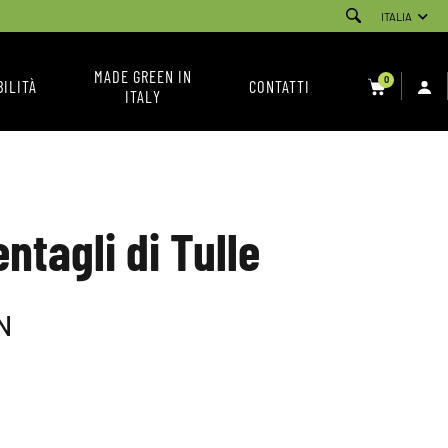
ITALIA
MADE GREEN IN
0
BILITÀ
CONTATTI
ITALY
SERVIZIO CLIENTI
NEWSLETTER
CONDIZIONI DI VENDITA
ntagli di Tulle
INSTAGRAM
FACEBOOK
N
YOUTUBE