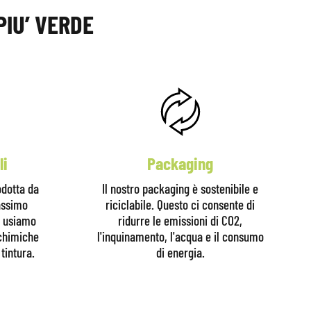
PIU’ VERDE
li
Packaging
odotta da
Il nostro packaging è sostenibile e
massimo
riciclabile. Questo ci consente di
n usiamo
ridurre le emissioni di CO2,
 chimiche
l'inquinamento, l'acqua e il consumo
tintura.
di energia.