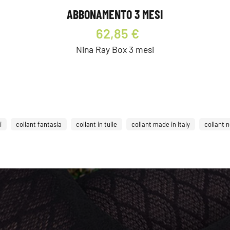
ABBONAMENTO 3 MESI
62,85 €
Nina Ray Box 3 mesi
i
collant fantasia
collant in tulle
collant made in Italy
collant 