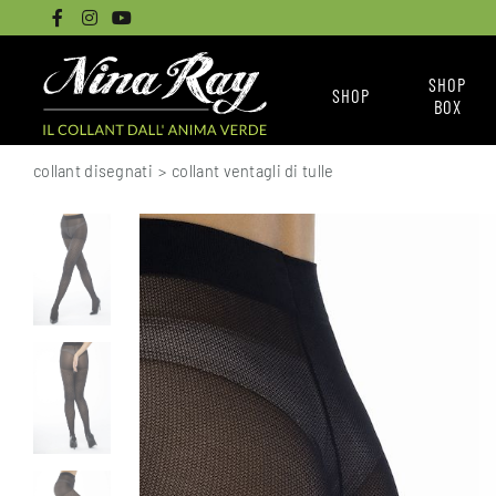
SHOP
SHOP
BOX
CALZINI
NINA RAY BOX
collant disegnati
>
collant ventagli di tulle
COLLANT BASICI
LE BOX
COLLANT SENZA CUCITURE
COME ACQUISTARE L
COLLANT DISEGNATI
TUTTI I COLLANT