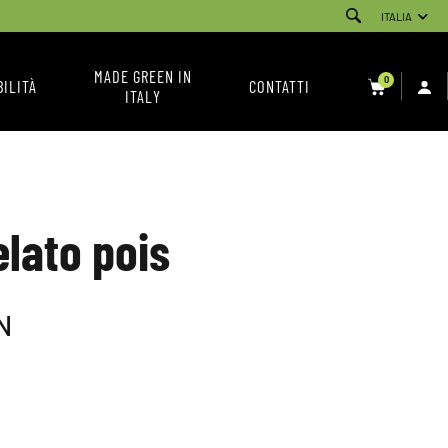
ITALIA
MADE GREEN IN
0
BILITÀ
CONTATTI
ITALY
SERVIZIO CLIENTI
NEWSLETTER
CONDIZIONI DI VENDITA
elato pois
INSTAGRAM
FACEBOOK
N
YOUTUBE