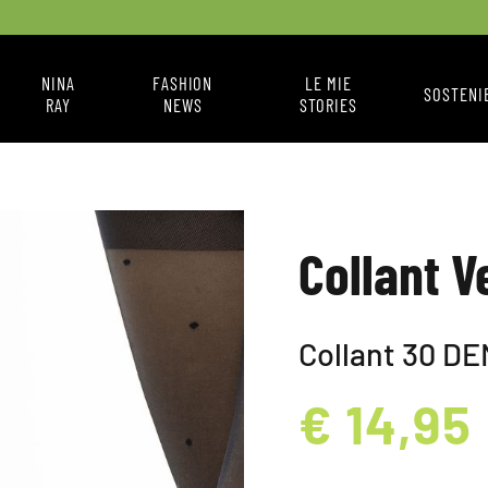
NINA
FASHION
LE MIE
SOSTENI
RAY
NEWS
STORIES
CHI SONO
FASHION NEWS
IL MIO STILE
COME MI VESTO
A BOX
Collant V
Collant 30 DE
€ 14,95