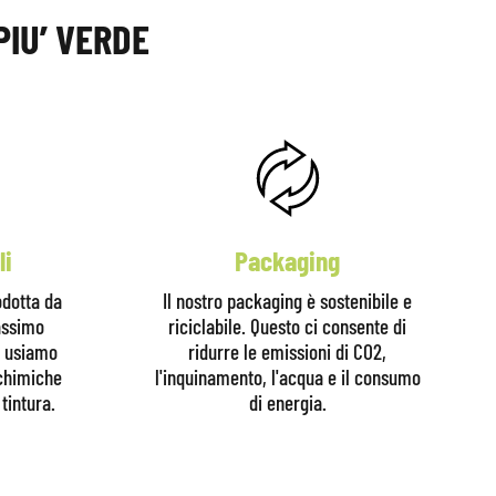
PIU’ VERDE
li
Packaging
odotta da
Il nostro packaging è sostenibile e
massimo
riciclabile. Questo ci consente di
n usiamo
ridurre le emissioni di CO2,
 chimiche
l'inquinamento, l'acqua e il consumo
tintura.
di energia.