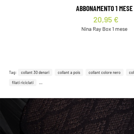
ABBONAMENTO 1 MESE
20,95 €
Nina Ray Box 1 mese
Tag:
collant 30 denari
collant a pois
collant colore nero
col
...
filati riciclati