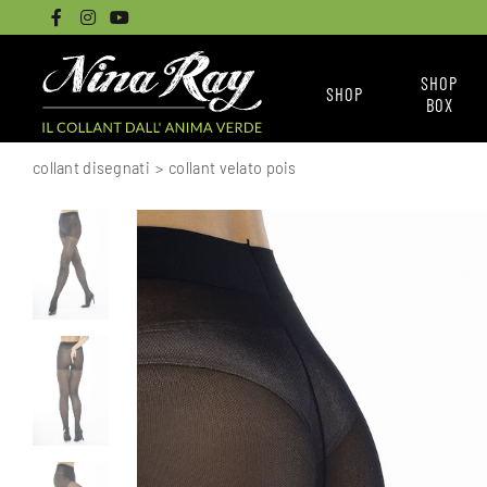
SHOP
SHOP
BOX
CALZINI
NINA RAY BOX
collant disegnati
>
collant velato pois
COLLANT BASICI
LE BOX
COLLANT SENZA CUCITURE
COME ACQUISTARE L
COLLANT DISEGNATI
TUTTI I COLLANT