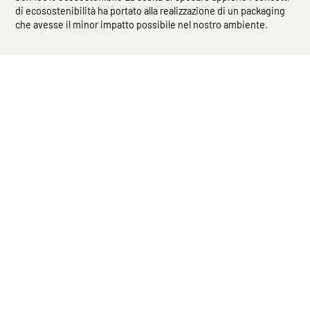
di ecosostenibilità ha portato alla realizzazione di un packaging
che avesse il minor impatto possibile nel nostro ambiente.
COOKIE
Questo sito web utilizza i cookie. Maggiori informazioni sui cookie
sono disponibili a
questo link
. Continuando ad utilizzare questo
sito si acconsente all'utilizzo dei cookie durante la navigazione.
ACCETTA