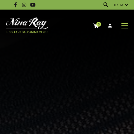
ITALIA
0