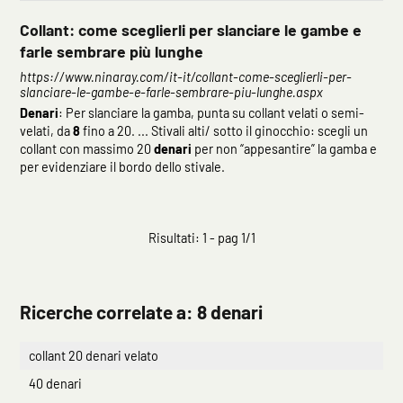
Collant: come sceglierli per slanciare le gambe e
farle sembrare più lunghe
https://www.ninaray.com/it-it/collant-come-sceglierli-per-
slanciare-le-gambe-e-farle-sembrare-piu-lunghe.aspx
Denari
: Per slanciare la gamba, punta su collant velati o semi-
velati, da
8
fino a 20. ... Stivali alti/ sotto il ginocchio: scegli un
collant con massimo 20
denari
per non “appesantire” la gamba e
per evidenziare il bordo dello stivale.
Risultati: 1 - pag 1/1
Ricerche correlate a:
8 denari
collant 20 denari velato
40 denari