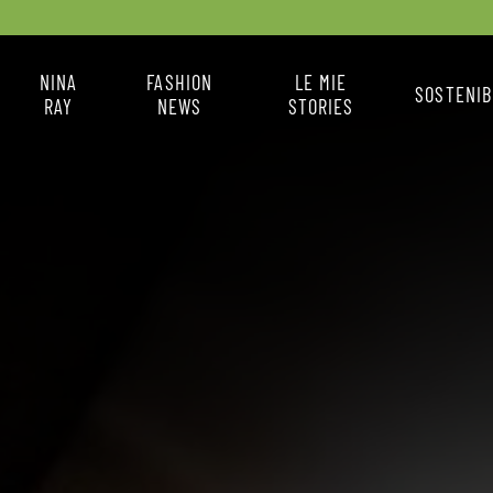
NINA
FASHION
LE MIE
SOSTENIB
RAY
NEWS
STORIES
X
CHI SONO
FASHION NEWS
IL MIO STILE
COME MI VESTO
LA BOX