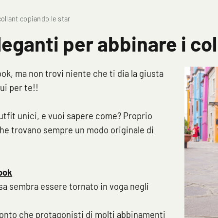
collant copiando le star
leganti per abbinare i co
ook, ma non trovi niente che ti dia la giusta
i per te!!
utfit unici, e vuoi sapere come? Proprio
 che trovano sempre un modo originale di
look
sa sembra essere tornato in voga negli
onto che protagonisti di molti abbinamenti