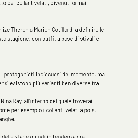
to dei collant velati, divenuti ormai
ize Theron a Marion Cotillard, a definire le
ta stagione, con outfit a base di stivali e
 i protagonisti indiscussi del momento, ma
bensì esistono più varianti ben diverse tra
 Nina Ray, all’interno del quale troverai
ome per esempio i collanti velati a pois, i
sanghe.
e delle star e quindi in tendenza ora,