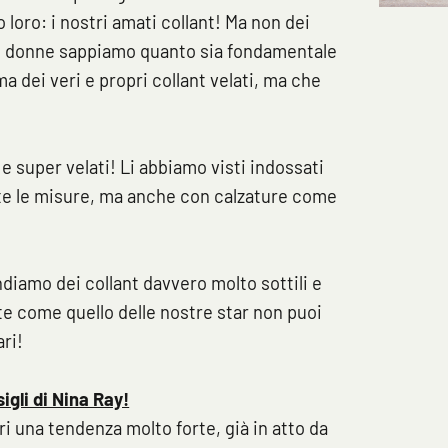
 loro: i nostri amati collant! Ma non dei
 noi donne sappiamo quanto sia fondamentale
a dei veri e propri collant velati, ma che
Clicca qui per iniziare la consulenza
 e super velati! Li abbiamo visti indossati
utte le misure, ma anche con calzature come
diamo dei collant davvero molto sottili e
te come quello delle nostre star non puoi
ri!
igli di Nina Ray!
ori una tendenza molto forte, già in atto da