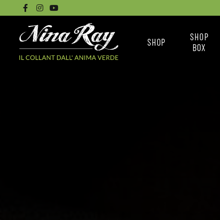
SHOP
SHOP
BOX
CALZINI
NINA RAY BO
COLLANT BASICI
LE BOX
COLLANT SENZA
COME ACQUISTARE 
CUCITURE
COLLANT DISEGNATI
TUTTI I COLLANT