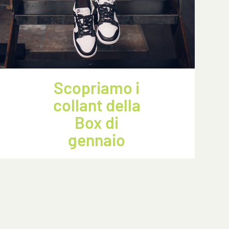
Scopriamo i
collant della
Box di
gennaio