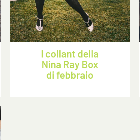
I collant della
Nina Ray Box
di febbraio