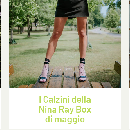
Clicca qui per iniziare la consulenza
I Calzini della
Nina Ray Box
di maggio