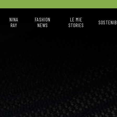
NINA
FASHION
LE MIE
SOSTENIB
RAY
NEWS
STORIES
X
CHI SONO
FASHION NEWS
IL MIO STILE
COME MI VESTO
LA BOX