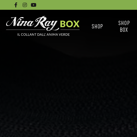
SHOP
SHOP
BOX
CALZINI
NINA RAY BO
COLLANT BASICI
LE BOX
COLLANT SENZA
COME ACQUISTARE 
CUCITURE
COLLANT DISEGNATI
TUTTI I COLLANT