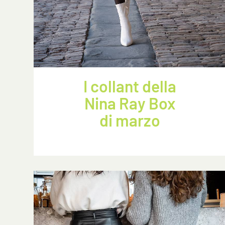
I collant della
Nina Ray Box
di marzo