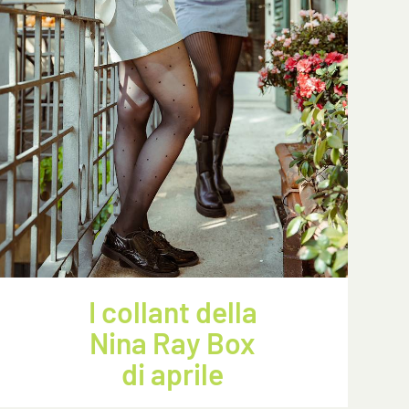
I collant della
Nina Ray Box
di aprile