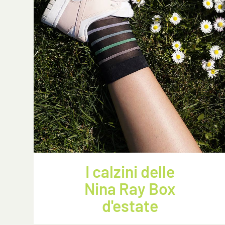
I calzini delle
Nina Ray Box
d'estate