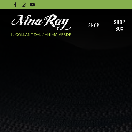
SHOP
SHOP
BOX
CALZINI
NINA RAY BO
COLLANT BASICI
LE BOX
COLLANT SENZA
COME ACQUISTARE 
CUCITURE
COLLANT DISEGNATI
TUTTI I COLLANT