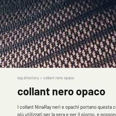
tag directory
>
collant nero opaco
collant nero opaco
I collant NinaRay neri e opachi portano questa c
più utilizzati per la sera e per il giorno, e posso