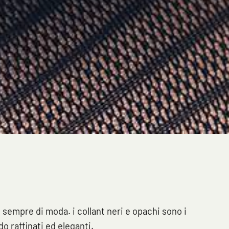
 sempre di moda. i collant neri e opachi sono i
ndo raffinati ed eleganti.