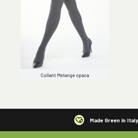
Collant Melange opaca
Made Green in Ital