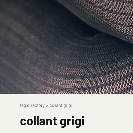
tag directory
>
collant grigi
collant grigi