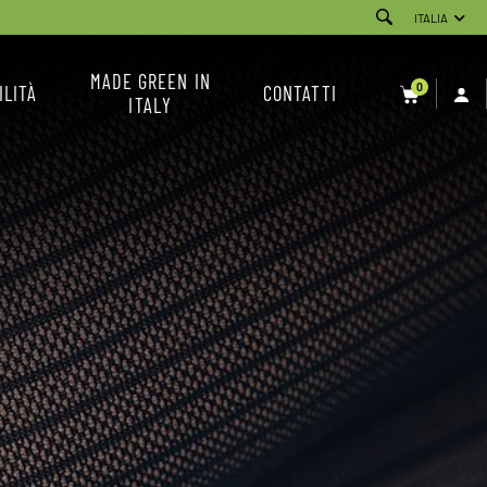
ITALIA
MADE GREEN IN
0
ILITÀ
CONTATTI
ITALY
SERVIZIO CLIENTI
NEWSLETTER
CONDIZIONI DI VENDITA
INSTAGRAM
FACEBOOK
YOUTUBE