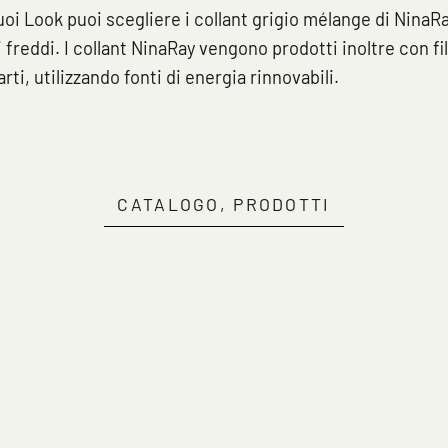
tuoi Look puoi scegliere i collant grigio mélange di NinaR
freddi. I collant NinaRay vengono prodotti inoltre con fil
ti, utilizzando fonti di energia rinnovabili.
Clicca qui per iniziare la consulenza
CATALOGO, PRODOTTI