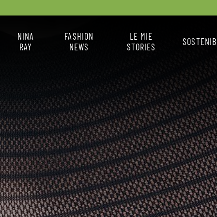
NINA
FASHION
LE MIE
SOSTENIB
RAY
NEWS
STORIES
X
CHI SONO
FASHION NEWS
IL MIO STILE
COME MI VESTO
LA BOX