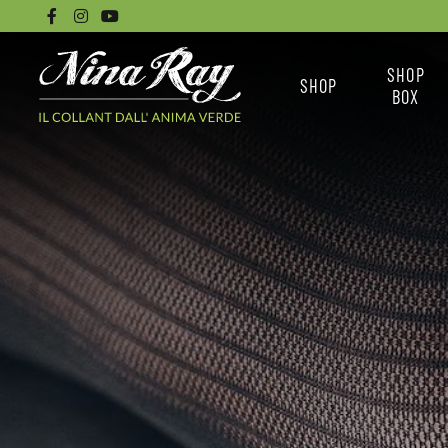
SHOP
SHOP
BOX
CALZINI
NINA RAY BO
COLLANT BASICI
LE BOX
COLLANT SENZA
COME ACQUISTARE 
CUCITURE
COLLANT DISEGNATI
TUTTI I COLLANT