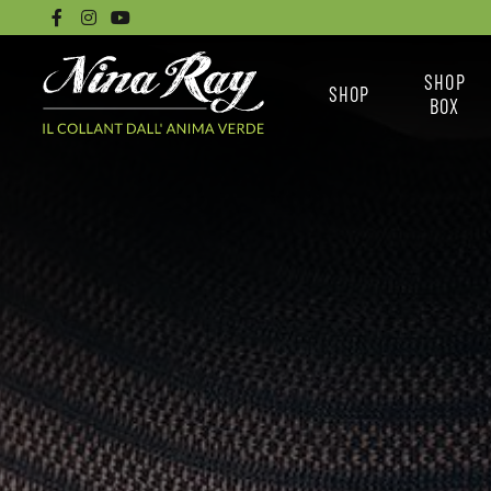
SHOP
SHOP
BOX
CALZINI
NINA RAY BO
COLLANT BASICI
LE BOX
COLLANT SENZA
COME ACQUISTARE 
CUCITURE
COLLANT DISEGNATI
TUTTI I COLLANT