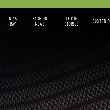
NINA
FASHION
LE MIE
SOSTENIB
RAY
NEWS
STORIES
X
CHI SONO
FASHION NEWS
IL MIO STILE
COME MI VESTO
LA BOX