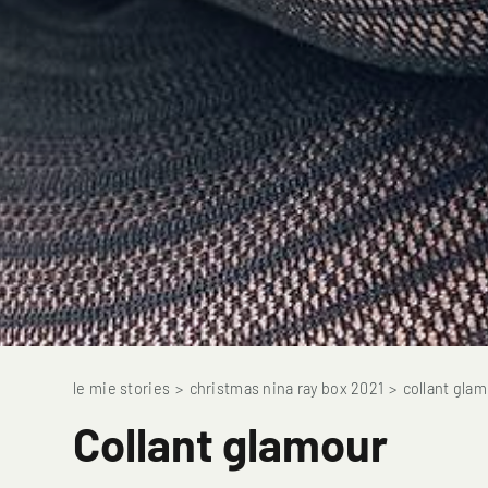
le mie stories
>
christmas nina ray box 2021
>
collant gla
Collant glamour