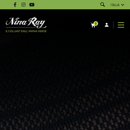
ITALIA
0