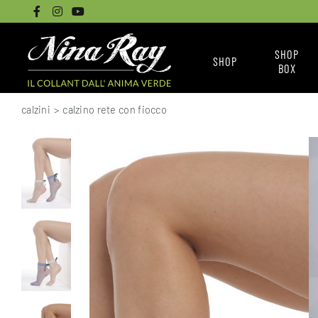
SHOP
SHOP
BOX
CALZINI
NINA RAY BOX
calzini
>
calzino rete con fiocco
COLLANT BASICI
LE BOX
COLLANT SENZA CUCITURE
COME ACQUISTARE L
COLLANT DISEGNATI
TUTTI I COLLANT