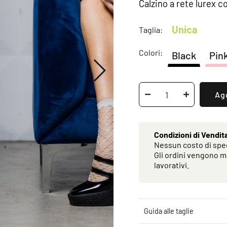
Calzino a rete lurex c
Unica
Taglia:
Colori:
Black
Pin
Agg
Condizioni di Vendit
Nessun costo di sped
Gli ordini vengono m
lavorativi.
Guida alle taglie