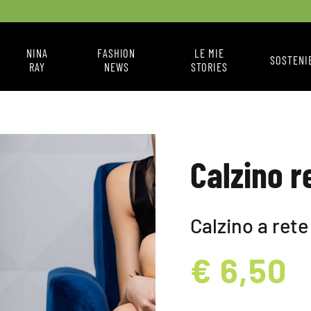
NINA
FASHION
LE MIE
SOSTENI
RAY
NEWS
STORIES
CHI SONO
FASHION NEWS
IL MIO STILE
COME MI VESTO
A BOX
Calzino r
Calzino a rete
€ 6,50