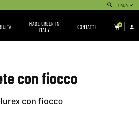
ITALIA
MADE GREEN IN
0
BILITÀ
CONTATTI
ITALY
SERVIZIO CLIENTI
NEWSLETTER
CONDIZIONI DI VENDITA
ete con fiocco
INSTAGRAM
FACEBOOK
 lurex con fiocco
YOUTUBE